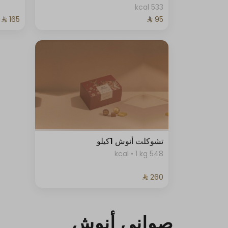
533 kcal
تشوكلت أنوش 1كيلو
548 kcal • 1 kg
صواني أنوش