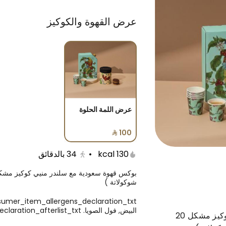
عرض القهوة والكوكيز
بوكسات الشوكولاتة
صواني أنوش
مخبوزات
توز
عرض اللمة الحلوة
130 kcal
•
34
بالدقائق
شوكولاتة )
البيض, فول الصويا. consumer_item_allergens_declaration_afterlist_txt
بوكس قهوة سعودية مع سلندر منيي كوكيز مشكل 20
اوني و قهوة سعودية
عرض غريبة 18 حبة و قهوة سعودية