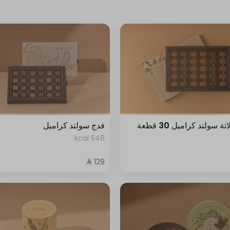
 سولتد كراميل 30 قطعة
فدج سولتد كراميل
548 kcal