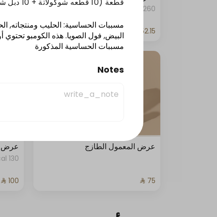
قطعة (10 قطعه شوكولاتة + 10 دبل شوكولاتة )
260 kcal
مسببات الحساسية
:
الحليب ومنتجاته, الح
البيض, فول الصويا
.
هذه الكومبو تحتوي أ
مسببات الحساسية المذكورة
Notes
عرض المعمول الطازج
عرض ال
130 kcal