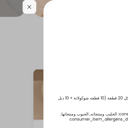
يعات
القهوة والمشروبات
بوكس قهوة سعودية مع سلندر منيي كوكيز مشكل 20 قطعة (10 قطعه شوكولاتة + 10 دبل
consumer_item_allergens_declaration_txt: الحليب ومنتجاته, الحبوب ومنتجاتها,
اكسترا بايتس كوكيز