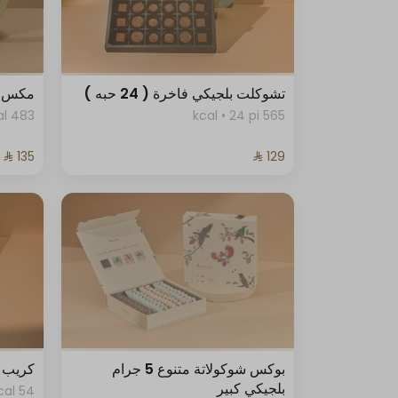
تشوكلت بلجيكي فاخرة ( 24 حبه )
مكس 
483 kcal
565 kcal • 24 pi
بوكس شوكولاتة متنوع 5 جرام
كريب د
بلجيكي كبير
54 kcal