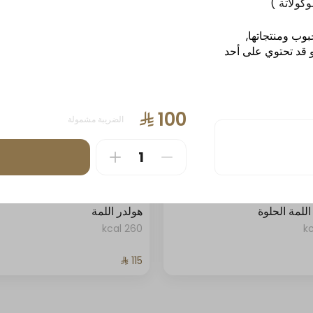
488 kcal
بوب ومنتجاتها,
و قد تحتوي على أحد
الضريبة مشمولة
لمة الحلوة
هولدر اللمة
260 kcal