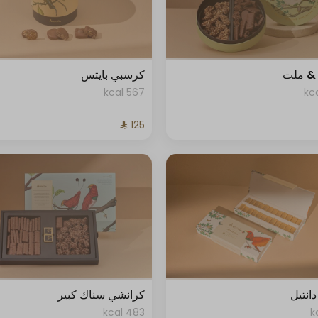
& ملت
كرسبي بايتس
567 kcal
انتيل
كرانشي سناك كبير
483 kcal