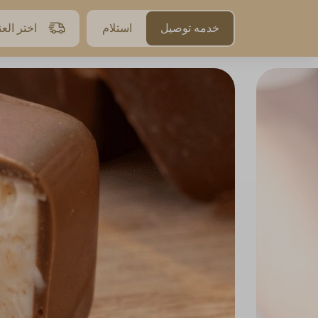
خدمه توصيل
استلام
اختر الع