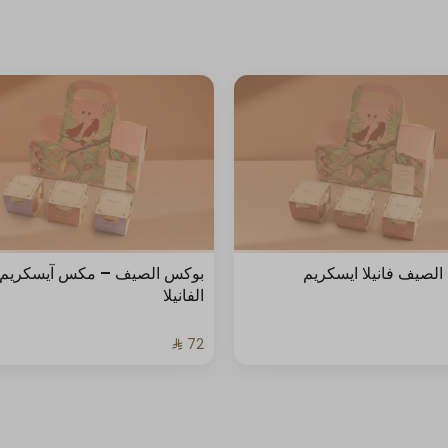
لصيف فانيلا ايسكريم
بوكس الصيف – مكس آيسكريم
الفانيلا