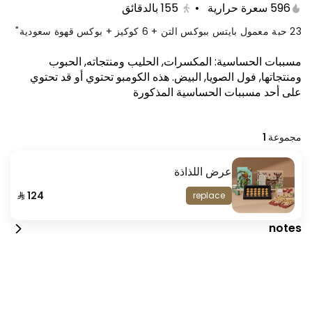
596 سعرة حرارية
•
155
بالدقائق
23 حبة معمول بايتس ببوكس التن + 6 كوكيز + بوكس قهوة سعودية"
مسببات الحساسية
:
المكسرات, الحليب ومنتجاته, الحبوب
ومنتجاتها, فول الصويا, البيض
.
هذه الكومبو تحتوي أو قد تحتوي
على أحد مسببات الحساسية المذكورة
مجموعة 1
عرض اللذاذة
العرض الرهيب
replace
260 kcal
notes