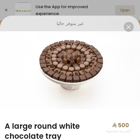
Use the App for improved
Open
experience
غير متوفر حاليا
Select address
Offers
Anoosh Summer
Chocolat
OFFERS
A large round white
⁨⁦‪‬ 500⁩
الضريبة مشمولة
chocolate tray